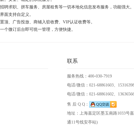
招聘求职、拼车服务、房屋租售等一切本地化信息发布服务，功能强大。
和界面支持自定义。
置顶、广告投放、商铺入驻收费、VIP认证收费等。
一个微订后台即可统一管理，方便快捷。
联系
服务热线：400-030-7919
电话/微信：021-68861603、15316398
电话/微信：021-68861602、13636566
售 后 Q Q：
地址：上海嘉定区墨玉南路1033号
通11号线安亭站)