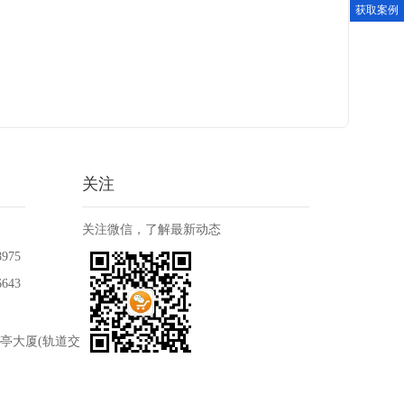
获取案例
关注
关注微信，了解最新动态
975
643
嘉亭大厦(轨道交