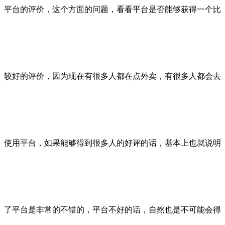
平台的评价，这个方面的问题，看看平台是否能够获得一个比
较好的评价，因为现在有很多人都在点外卖，有很多人都会去
使用平台，如果能够得到很多人的好评的话，基本上也就说明
了平台是非常的不错的，平台不好的话，自然也是不可能会得