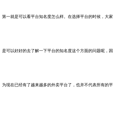
第一就是可以看平台知名度怎么样。在选择平台的时候，大家
是可以好好的去了解一下平台的知名度这个方面的问题呢，因
为现在已经有了越来越多的外卖平台了，也并不代表所有的平