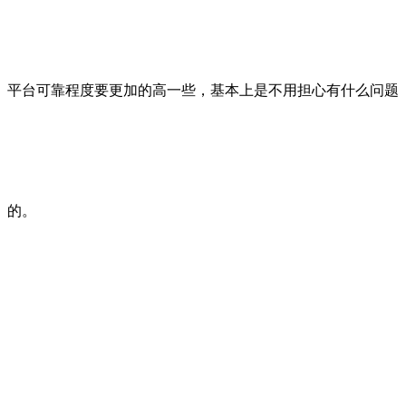
平台可靠程度要更加的高一些，基本上是不用担心有什么问题
的。