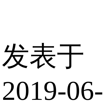
发表于
2019-06-