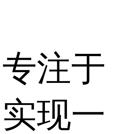
专注于
实现一