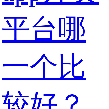
平台哪
一个比
较好？