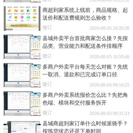
商超到家系统上线前，商品规格、起
送价和配送费规则怎么验收？
微订
2026-08-05 16:20:26
县城外卖平台首批商家怎么接？先按
品类、营业能力和配送条件排顺序
微订
2026-08-05 10:59:46
多商户外卖平台每天怎么对账？先统
一取消、退款和已完成订单口径
微订
2026-08-04 09:16:25
多商户外卖系统报价怎么比？先把角
色端、模块和交付服务拆开
微订
2026-08-03 09:31:23
县城商超到家订单什么时候派骑手？
按拣货状态还是下单时间