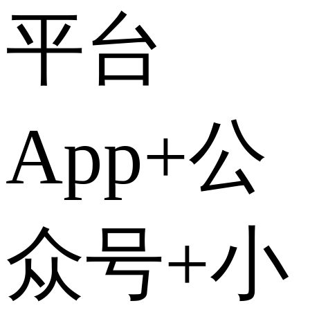
平台
App+公
众号+小