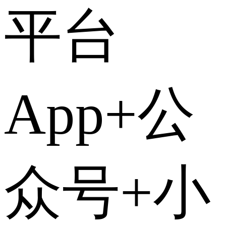
平台
App+公
众号+小