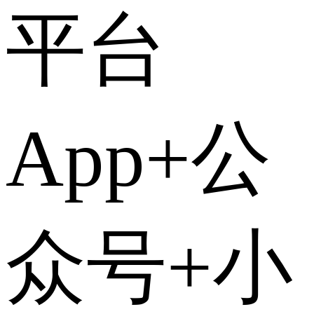
平台
App+公
众号+小